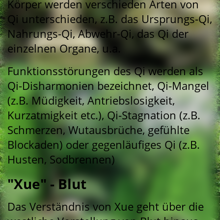
Körper werden verschieden Arten von
Qi unterschieden, z.B. das Ursprungs-Qi,
Nahrungs-Qi, Abwehr-Qi, das Qi der
einzelnen Organe, u.a.
Funktionsstörungen des Qi werden als
Qi-Disharmonien bezeichnet, Qi-Mangel
(z.B. Müdigkeit, Antriebslosigkeit,
Kurzatmigkeit etc.), Qi-Stagnation (z.B.
Schmerzen, Wutausbrüche, gefühlte
Blockaden) oder gegenläufiges Qi (z.B.
Husten, Sodbrennen)
"Xue" - Blut
Das Verständnis von Xue geht über die