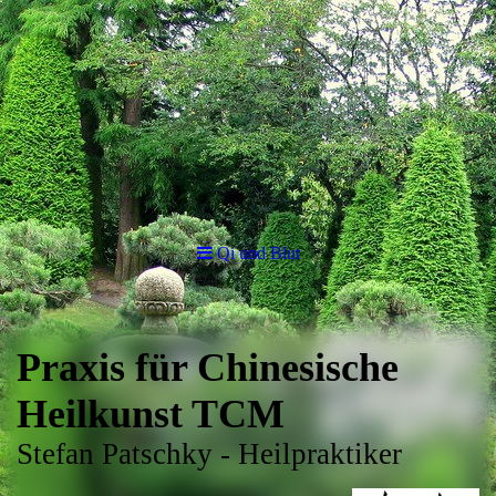
Qi und Blut
Praxis für Chinesische
Heilkunst TCM
Stefan Patschky - Heilpraktiker