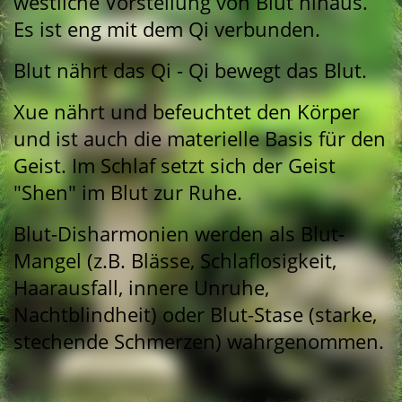
westliche Vorstellung von Blut hinaus.
Es ist eng mit dem Qi verbunden.
Blut nährt das Qi - Qi bewegt das Blut.
Xue nährt und befeuchtet den Körper
und ist auch die materielle Basis für den
Geist. Im Schlaf setzt sich der Geist
"Shen" im Blut zur Ruhe.
Blut-Disharmonien werden als Blut-
Mangel (z.B. Blässe, Schlaflosigkeit,
Haarausfall, innere Unruhe,
Nachtblindheit) oder Blut-Stase (starke,
stechende Schmerzen) wahrgenommen.