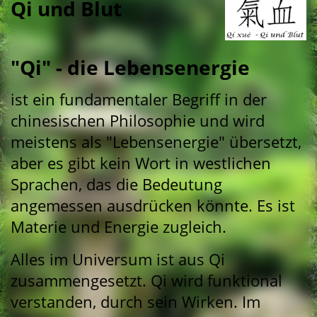
Qi und Blut
"Qi" - die Lebensenergie
ist ein fundamentaler Begriff in der
chinesischen Philosophie und wird
meistens als "Lebensenergie" übersetzt,
aber es gibt kein Wort in westlichen
Sprachen, das die Bedeutung
angemessen ausdrücken könnte. Es ist
Materie und Energie zugleich.
Alles im Universum ist aus Qi
zusammengesetzt. Qi wird funktional
verstanden, durch sein Wirken. Im