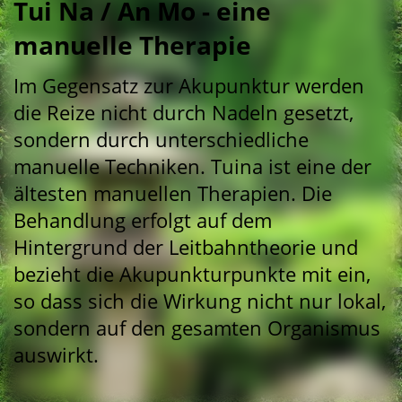
Tui Na / An Mo - eine
manuelle Therapie
Im Gegensatz zur Akupunktur werden
die Reize nicht durch Nadeln gesetzt,
sondern durch unterschiedliche
manuelle Techniken. Tuina ist eine der
ältesten manuellen Therapien. Die
Behandlung erfolgt auf dem
Hintergrund der Leitbahntheorie und
bezieht die Akupunkturpunkte mit ein,
so dass sich die Wirkung nicht nur lokal,
sondern auf den gesamten Organismus
auswirkt.