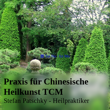
Tui Na / An Mo
Praxis für Chinesische
Heilkunst TCM
Stefan Patschky - Heilpraktiker