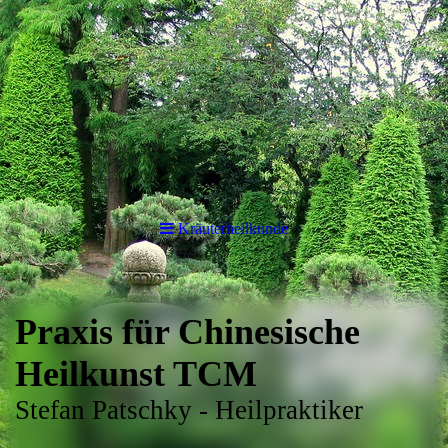
Kräuterheilkunde
Praxis für Chinesische
Heilkunst TCM
Stefan Patschky - Heilpraktiker