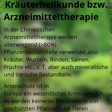
Kräuterheilkunde bzw.
Arzneimitteltherapie
In der Chinesischen
Arzneimitteltherapie werden
überwiegend (>80%)
Pflanzenbestandteile verwendet,also
Kräuter, Wurzeln, Rinden, Samen,
Früchte etc., z. T. aber auch mineralische
und tierische Bestandteile.
Artenschutz ist in
Europa ein wesentliches Kriterium, d.h.
es werden keinerlei Bestandteile von
geschützten Pflanzen und Tieren