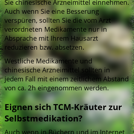
Sie chinesische Arzneimittel einnehmen.
Auch wenn Sie eine Besserung
verspüren, sollten Sie die vom Arzt
verordneten Medikamente nur in
Absprache mit Ihrem Hausarzt
reduzieren bzw. absetzen.
Westliche Medikamente und
chinesische Arzneimittel sollten in
jedem Fall mit einem zeitlichem Abstand
von ca. 2h eingenommen werden.
Eignen sich TCM-Kräuter zur
Selbstmedikation?
Auch wenn in Büchern und im Internet