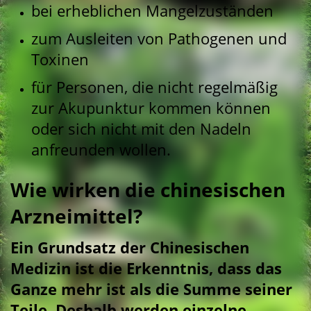
bei erheblichen Mangelzuständen
zum Ausleiten von Pathogenen und
Toxinen
für Personen, die nicht regelmäßig
zur Akupunktur kommen können
oder sich nicht mit den Nadeln
anfreunden wollen.
Wie wirken die chinesischen
Arzneimittel?
Ein Grundsatz der Chinesischen
Medizin ist die Erkenntnis, dass das
Ganze mehr ist als die Summe seiner
Teile. Deshalb werden einzelne