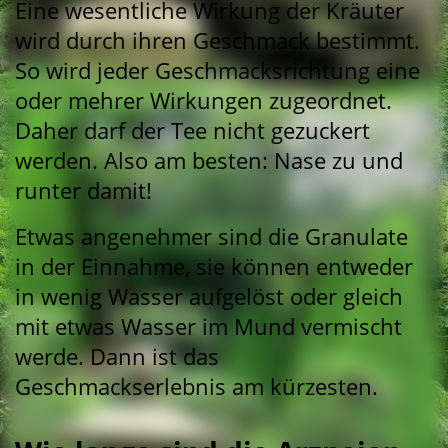
Eine wesentliche Wirkung der Kräuter
wird durch ihren Geschmack bestimmt.
So wird jeder Geschmacksrichtung eine
oder mehrer Wirkungen zugeordnet.
Daher darf der Tee nicht gezuckert
werden. Also am besten: Nase zu und
runter damit!
Etwas angenehmer sind die Granulate
in der Einnahme, sie können entweder
in wenig Wasser aufgelöst oder gleich
mit etwas Wasser im Mund vermischt
werde. Dann ist das
Geschmackserlebnis am kürzesten.