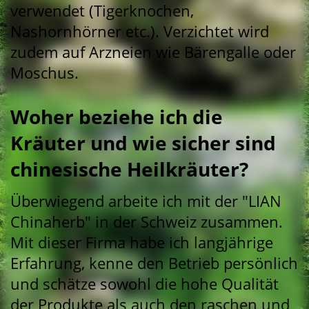
verwendet (Tigerknochen,
Nashornhörner etc.). Verzichtet wird
zudem auf Arzneien wie Bärengalle oder
Moschus.
Woher beziehe ich die
Kräuter und wie sicher sind
chinesische Heilkräuter?
Überwiegend arbeite ich mit der "LIAN
Chinaherb" in der Schweiz zusammen.
Mit dieser Firma habe ich langjährige
Erfahrung, kenne den Betrieb persönlich
und schätze sowohl die hohe Qualität
der Produkte als auch den raschen und