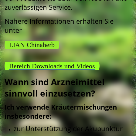
zuverlässigen Service.
Nähere Informationen erhalten Sie
unter
LIAN Chinaherb
Bereich Downloads und Videos
Wann sind Arzneimittel
sinnvoll einzusetzen?
Ich verwende Kräutermischungen
insbesondere:
zur Unterstützung der Akupunktur