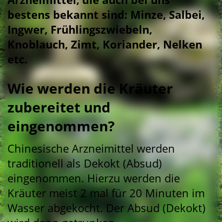
bestens bekannt sind: Minze, Salbei,
Ingwer, Frühlingszwiebeln,
Knoblauch, Zimt, Koriander, Nelken
etc.
Wie werden die Kräuter
zubereitet und
eingenommen?
Chinesische Arzneimittel werden
traditionell als Dekokt (Absud)
eingenommen. Hierzu werden die
Kräuter meist 2 mal für 20 Minuten im
Wasser abgekocht. Der Absud (Dekokt)