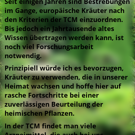
Seit einigen Jahren sind Bestrebungen
im Gange, europäische Kräuter nach
den Kriterien der TCM einzuordnen.
Bis jedoch ein Jahrtausende altes
Wissen übertragen werden kann, ist
noch viel Forschungsarbeit
notwendig.
Prinzipiell würde ich es bevorzugen,
Kräuter zu verwenden, die in unserer
Heimat wachsen und hoffe hier auf
rasche Fortschritte bei einer
zuverlässigen Beurteilung der
heimischen Pflanzen.
In der TCM findet man viele
Arzneimittel, die auch bei uns