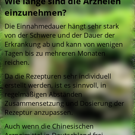
Wie lange sind die Arzneien
einzunehmen?
Die Einnahmedauer hängt sehr stark
von der Schwere und der Dauer der
Erkrankung ab und kann von wenigen
Tagen bis zu mehreren Monaten
reichen.
Da die Rezepturen sehr individuell
erstellt werden, ist es sinnvoll, in
regelmäßigen Abständen
Zusammensetzung und Dosierung der
Rezeptur anzupassen.
Auch wenn die Chinesischen
Arzneimittel in Deutschland frei