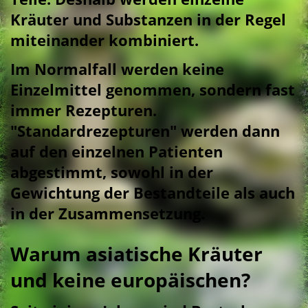
Kräuter und Substanzen in der Regel
miteinander kombiniert.
Im Normalfall werden keine
Einzelmittel genommen, sondern fast
immer Rezepturen.
"Standardrezepturen" werden dann
auf den einzelnen Patienten
abgestimmt, sowohl in der
Gewichtung der Bestandteile als auch
in der Zusammensetzung.
Warum asiatische Kräuter
und keine europäischen?