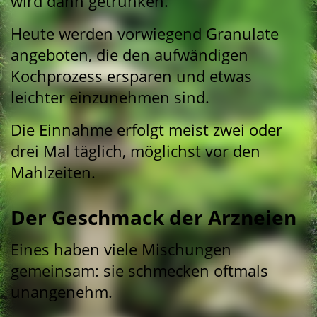
wird dann getrunken.
Heute werden vorwiegend Granulate
angeboten, die den aufwändigen
Kochprozess ersparen und etwas
leichter einzunehmen sind.
Die Einnahme erfolgt meist zwei oder
drei Mal täglich, möglichst vor den
Mahlzeiten.
Der Geschmack der Arzneien
Eines haben viele Mischungen
gemeinsam: sie schmecken oftmals
unangenehm.