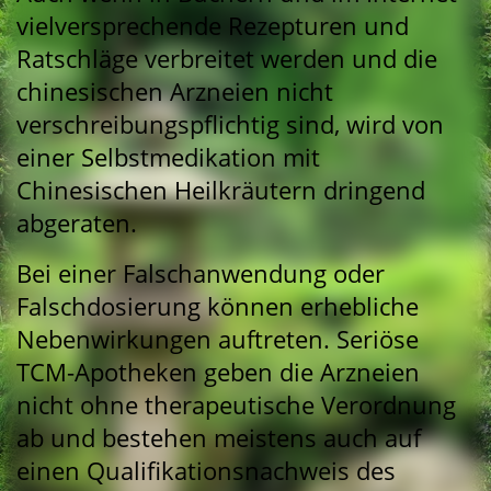
vielversprechende Rezepturen und
Ratschläge verbreitet werden und die
chinesischen Arzneien nicht
verschreibungspflichtig sind, wird von
einer Selbstmedikation mit
Chinesischen Heilkräutern dringend
abgeraten.
Bei einer Falschanwendung oder
Falschdosierung können erhebliche
Nebenwirkungen auftreten. Seriöse
TCM-Apotheken geben die Arzneien
nicht ohne therapeutische Verordnung
ab und bestehen meistens auch auf
einen Qualifikationsnachweis des