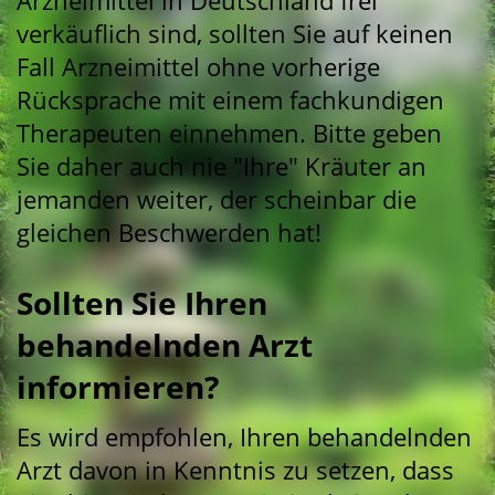
verkäuflich sind, sollten Sie auf keinen
Fall Arzneimittel ohne vorherige
Rücksprache mit einem fachkundigen
Therapeuten einnehmen. Bitte geben
Sie daher auch nie "Ihre" Kräuter an
jemanden weiter, der scheinbar die
gleichen Beschwerden hat!
Sollten Sie Ihren
behandelnden Arzt
informieren?
Es wird empfohlen, Ihren behandelnden
Arzt davon in Kenntnis zu setzen, dass