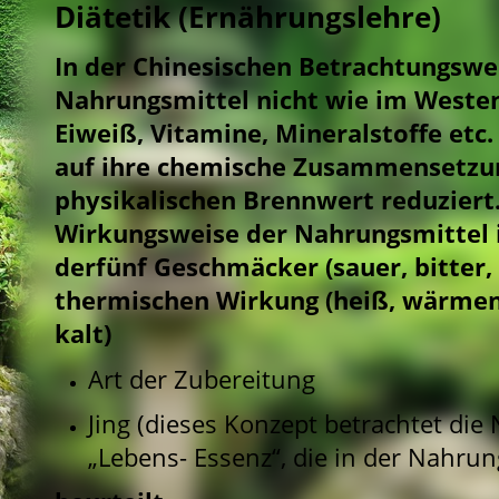
Diätetik (Ernährungslehre)
In der Chinesischen Betrachtungsw
Nahrungsmittel nicht wie im Westen
Eiweiß, Vitamine, Mineralstoffe etc.
auf ihre chemische Zusammensetzu
physikalischen Brennwert reduziert.
Wirkungsweise der Nahrungsmittel i
derfünf Geschmäcker (sauer, bitter, s
thermischen Wirkung (heiß, wärmend
kalt)
Art der Zubereitung
Jing (dieses Konzept betrachtet di
„Lebens- Essenz“, die in der Nahrun