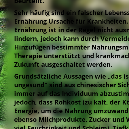
beurteilt.
Sehr häufig sind ein falscher Lebenss
Ernährung Ursache für Krankheiten.
Ernährung ist in der Regel nicht au
lindern, jedoch kann durch Vermei
Hinzufügen bestimmter Nahrungsmit
Therapie unterstützt und krankmac
Zukunft ausgeschaltet werden.
Grundsätzliche Aussagen wie „das ist
ungesund“ sind aus chinesischer Sich
immer auf das Individuum abzustimm
jedoch, dass Rohkost (zu kalt, der K
Energie, um die Nahrung umzuwandel
ebenso Milchprodukte, Zucker und 
viel Feuchtigkeit und Schleim). Tief