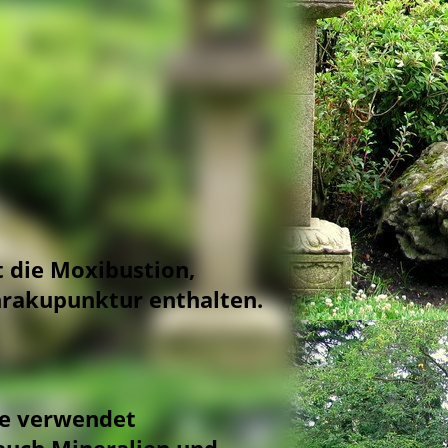
 die Moxibustion,
hrakupunktur enthalten.
ie verwendet
auch Mineralien und