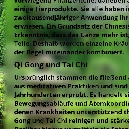
einige Tierprodukte. Sie alle haben 
zweitausendjähriger Anwendung ihr
erwiesen. Ein Grundsatz der Chinesi
Erkenntnis, dass das Ganze mehr ist
Teile. Deshalb werden einzelne Kräu
der Regel miteinander kombiniert.
Qi Gong und Tai Chi
Ursprünglich stammen die fließen
aus meditativen Praktiken und sind 
Jahrhunderten erprobt. Es handelt s
Bewegungsabläufe und Atemkoordin
denen Krankheiten unterstützend th
Gong und Tai Chi reinigen und stärk