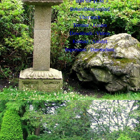
über die TCM
Behandlungsverlauf
Über mich
Termine / Kosten
Downloads / Videos
Kontakt / Anfahrt
Impressum / Datenschutz