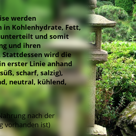
eise werden
 in Kohlenhydrate, Fett,
 unterteilt und somit
ng und ihren
 Stattdessen wird die
n erster Linie anhand
üß, scharf, salzig),
, neutral, kühlend,
e Nahrung nach der
g vorhanden ist)