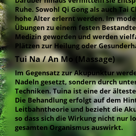
Darüber hinaus vermitteln sie Ents
Ruhe. Sowohl Qi Gong als auch Tai C
hohe Alter erlernt werden. Im mode
Übungen zu einem festen Bestandteil
Medizin geworden und werden vielfa
Plätzen zur Heilung oder Gesunderha
Tui Na / An Mo (Massage)
Im Gegensatz zur Akupunktur werden
Nadeln gesetzt, sondern durch unte
Techniken. Tuina ist eine der ältes
Die Behandlung erfolgt auf dem Hin
Leitbahntheorie und bezieht die Ak
so dass sich die Wirkung nicht nur l
gesamten Organismus auswirkt.