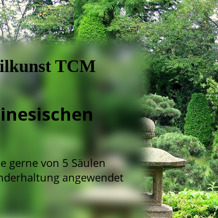
eilkunst TCM
hinesischen
te gerne von 5 Säulen
underhaltung angewendet