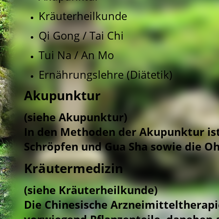
Kräuterheilkunde
Qi Gong / Tai Chi
Tui Na / An Mo
Ernährungslehre (Diätetik)
Akupunktur
(siehe Akupunktur)
In den Methoden der Akupunktur ist
Schröpfen und Gua Sha sowie die O
Kräutermedizin
(siehe Kräuterheilkunde)
Die Chinesische Arzneimitteltherap
vorwiegend Pflanzenteile, daneben 