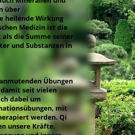
in über
e heilende Wirkung
schen Medizin ist die
, als die Summe seiner
ter und Substanzen in
d anmutenden Übungen
damit seit vielen
ich dabei um
ationsübungen, mit
erapiert werden. Qi
en unsere Kräfte.