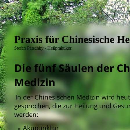
Praxis für Chinesische H
Stefan Patschky - Heilpraktiker
Die fünf Säulen der C
Medizin
In der Chinesischen Medizin wird heu
gesprochen, die zur Heilung und Ges
werden:
Akupunktur