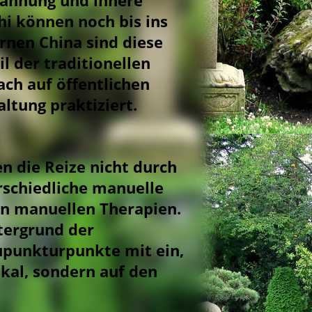
pannung und innere
hi können noch bis ins
rnen China sind diese
 der traditionellen
ch auf öffentlichen
ltung praktiziert.
 die Reize nicht durch
rschiedliche manuelle
ten manuellen Therapien.
tergrund der
upunkturpunkte mit ein,
okal, sondern auf den