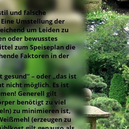
til und falsche
 Eine Umstellung der
sreichend um Leiden zu
den oder bewusstes
tel zum Speiseplan die
hende Faktoren in der
 gesund“ – oder „das ist
t nicht möglich. Es ist
en! Generell gilt
örper benötigt zu viel
n) zu minimieren ist,
Weißmehl (erzeugen zu
kühlkost gilt genauso als