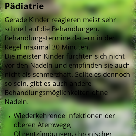
Pädiatrie
Gerade Kinder reagieren meist sehr
schnell auf die Behandlungen.
Behandlungstermine dauern in der
Regel maximal 30 Minuten.
Die meisten Kinder fürchten sich nicht
vor den Nadeln und empfinden sie auch
nicht als schmerzhaft. Sollte es dennoch
so sein, gibt es auch andere
Behandlungsmöglichkeiten ohne
Nadeln.
Wiederkehrende Infektionen der
oberen Atemwege,
Ohrentzündungen, chronischer