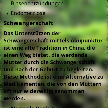
Blasenentzündungen
Endometriose
Schwangerschaft
Das Unterstützen der
Schwangerschaft mittels Akupunktur
ist eine alte Tradition in China, die
einen Weg bietet, die werdende
Mutter durch die Schwangerschaft
und nach der Geburt zu begleiten.
Diese Methode ist eine Alternative zu
Medikamenten, die von den Müttern
oft nur widerwillig genommen
werden.