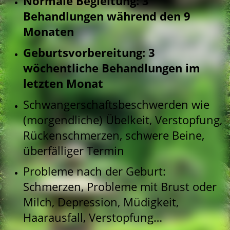
Normale Begleitung: 3
Behandlungen während den 9
Monaten
Geburtsvorbereitung: 3
wöchentliche Behandlungen im
letzten Monat
Schwangerschaftsbeschwerden wie
(morgendliche) Übelkeit, Verstopfung,
Rückenschmerzen, schwere Beine,
überfälliger Termin
Probleme nach der Geburt:
Schmerzen, Probleme mit Brust oder
Milch, Depression, Müdigkeit,
Haarausfall, Verstopfung…