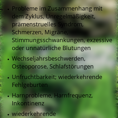
Probleme im Zusammenhang mit
dem Zyklus, Unregelmäßigkeit,
prämenstruelles Syndrom,
Schmerzen, Migräne,
Stimmungsschwankungen, exzessive
oder unnatürliche Blutungen
Wechseljahrsbeschwerden,
Osteoporose, Schlafstörungen
Unfruchtbarkeit; wiederkehrende
Fehlgeburten
Harnprobleme, Harnfrequenz,
Inkontinenz
wiederkehrende