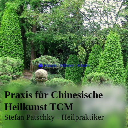
Frauen / Männer / Kinder
Praxis für Chinesische
Heilkunst TCM
Stefan Patschky - Heilpraktiker