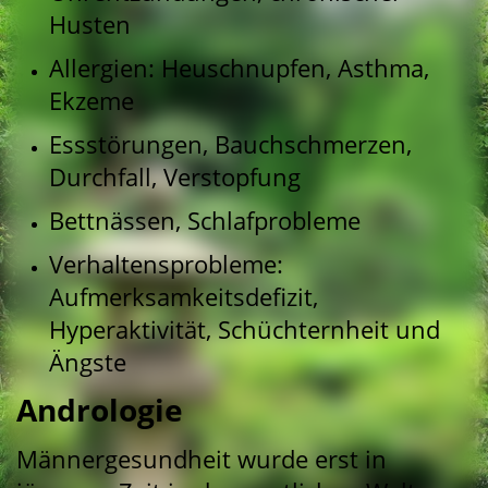
Husten
Allergien: Heuschnupfen, Asthma,
Ekzeme
Essstörungen, Bauchschmerzen,
Durchfall, Verstopfung
Bettnässen, Schlafprobleme
Verhaltensprobleme:
Aufmerksamkeitsdefizit,
Hyperaktivität, Schüchternheit und
Ängste
Andrologie
Männergesundheit wurde erst in