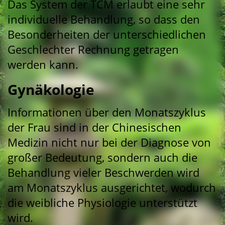
Das System der TCM erlaubt eine sehr
individuelle Behandlung, so dass den
Besonderheiten der unterschiedlichen
Geschlechter Rechnung getragen
werden kann.
Gynäkologie
Informationen über den Monatszyklus
der Frau sind in der Chinesischen
Medizin nicht nur bei der Diagnose von
großer Bedeutung, sondern auch die
Behandlung vieler Beschwerden wird
am Monatszyklus ausgerichtet, wodurch
die weibliche Physiologie unterstützt
wird.