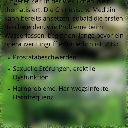
jüngerer Zeit in der westlichen Welt
thematisiert. Die Chinesische Medizin
kann bereits ansetzen, sobald die ersten
Beschwerden, wie Probleme beim
Wasserlassen, beginnen, lange bevor ein
operativer Eingriff erforderlich ist. Z.B.:
Prostatabeschwerden
Sexuelle Störungen, erektile
Dysfunktion
Harnprobleme, Harnwegsinfekte,
Harnfrequenz